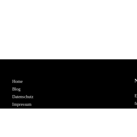
N
Home
Blog
E
Datenschutz
f
Impressum
K
S
K
s