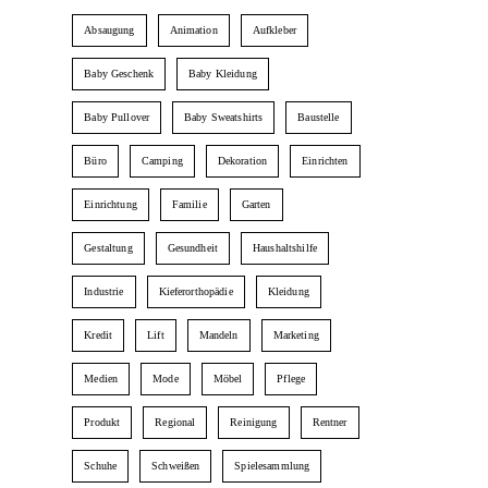
Absaugung
Animation
Aufkleber
Baby Geschenk
Baby Kleidung
Baby Pullover
Baby Sweatshirts
Baustelle
Büro
Camping
Dekoration
Einrichten
Einrichtung
Familie
Garten
Gestaltung
Gesundheit
Haushaltshilfe
Industrie
Kieferorthopädie
Kleidung
Kredit
Lift
Mandeln
Marketing
Medien
Mode
Möbel
Pflege
Produkt
Regional
Reinigung
Rentner
Schuhe
Schweißen
Spielesammlung