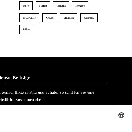
Sport
Surfen
Technik
Terrasse
Treppenlift
Videos
Vitamine
Werbung
Zähne
euste Beiträge
lternkonflikte in Kita und Schule: So schaffen Sie eine
riedliche Zusammenarbeit
inder brauchen Orientierung: Wie klare Kennzeichnung
icherheit gibt
onzentration fördern: Die ideale Lernumgebung zu Hause
chaffen