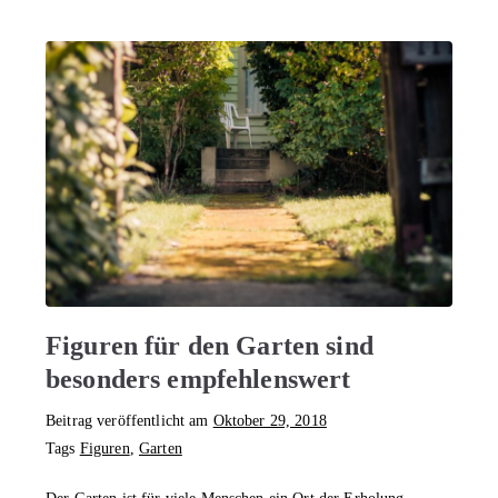
Sp
iel
e
Figuren für den Garten sind
besonders empfehlenswert
Beitrag veröffentlicht am
Oktober 29, 2018
Tags
Figuren
,
Garten