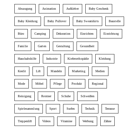
Absaugung
Animation
Aufkleber
Baby Geschenk
Baby Kleidung
Baby Pullover
Baby Sweatshirts
Baustelle
Büro
Camping
Dekoration
Einrichten
Einrichtung
Familie
Garten
Gestaltung
Gesundheit
Haushaltshilfe
Industrie
Kieferorthopädie
Kleidung
Kredit
Lift
Mandeln
Marketing
Medien
Mode
Möbel
Pflege
Produkt
Regional
Reinigung
Rentner
Schuhe
Schweißen
Spielesammlung
Sport
Surfen
Technik
Terrasse
Treppenlift
Videos
Vitamine
Werbung
Zähne