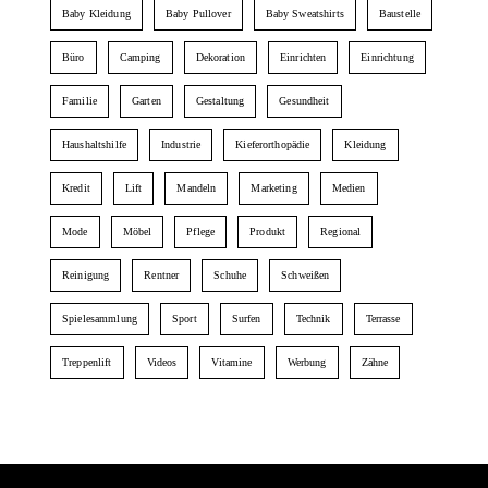
Baby Kleidung
Baby Pullover
Baby Sweatshirts
Baustelle
Büro
Camping
Dekoration
Einrichten
Einrichtung
Familie
Garten
Gestaltung
Gesundheit
Haushaltshilfe
Industrie
Kieferorthopädie
Kleidung
Kredit
Lift
Mandeln
Marketing
Medien
Mode
Möbel
Pflege
Produkt
Regional
Reinigung
Rentner
Schuhe
Schweißen
Spielesammlung
Sport
Surfen
Technik
Terrasse
Treppenlift
Videos
Vitamine
Werbung
Zähne