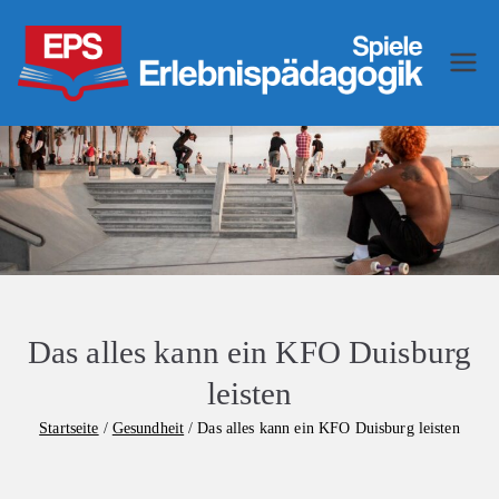
Zum
Inhalt
springen
Er
Erziehu
ngswiss
leb
enschaf
t mit
nis
Spiel
und
pä
Spaß
da
Das alles kann ein KFO Duisburg
go
leisten
gi
Startseite
Gesundheit
Das alles kann ein KFO Duisburg leisten
k